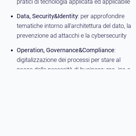
pratici di tecnologia applicata ed applicabile
Data, Security&Identity
: per approfondire
tematiche intorno all'architettura del dato, la
prevenzione ad attacchi e la cybersecurity
Operation, Governance&Compliance
:
digitalizzazione dei processi per stare al
passo delle necessità di business: rpa, ipa e
low code platform
Banche
: evoluzioni e trend nell'oboarding e
nella customer experience. Come
accorciare la catena?
Gestione del rischio climatico in banca
: